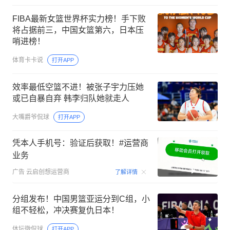
FIBA最新女篮世界杯实力榜！手下败
将占据前三，中国女篮第六，日本压
哨进榜！
体育卡卡说
打开APP
效率最低空篮不进！被张子宇力压她
或已自暴自弃 韩李归队她就走人
大嘴爵爷侃球
打开APP
凭本人手机号：验证后获取！#运营商
业务
00:15
广告
云启创想运营商
了解详情
分组发布！中国男篮亚运分到C组，小
组不轻松，冲决赛复仇日本！
体坛微侃球
打开APP