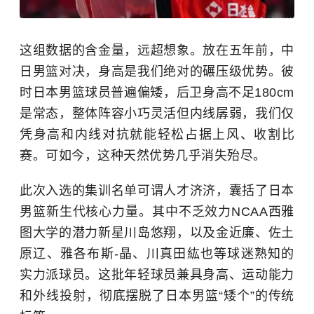
这组数据的含金量，远超想象。放在五年前，中
日男篮对决，身高是我们绝对的碾压级优势。彼
时日本男篮球员普遍偏矮，后卫身高不足180cm
是常态，整体阵容小巧灵活但内线孱弱，我们仅
凭身高和内线对抗就能轻松占据上风、收割比
赛。可如今，这种天然优势几乎消失殆尽。
此次入选的集训名单可谓人才济济，囊括了日本
男篮新生代核心力量。其中不乏效力NCAA西雅
图大学的潜力新星川岛悠翔，以及金近廉、佐土
原辽、雅各布斯-晶、川真田紘也等球迷熟知的
实力派球员。这批年轻球员兼具身高、运动能力
和外线投射，彻底摆脱了日本男篮“矮个”的传统