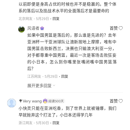
以前即便是身高占优的时候也并不是稳赢的。整个体
系的落后以及技战术水平的全面落后才是最要命的
北京网友
5月29日
回复
风语者
首赞
如果中国男篮是落后的，那么谁是先进的？去年
亚洲杯一干亚洲球队让澳新按地上摩擦，唯有中
国男篮击败新西兰，决赛也只输澳大利亚一分，
对手都尊重中国男篮，最近一次是客场击败狂妄
的小日本，怎么到你嘴里张嘴闭嘴中国男篮落
后？
江苏网友
5月29日
回复
展开更多回复
🌳Very wang
首赞
小快灵只能在亚洲吃香，到了世界上就被锤爆，我们
早就抛弃这个打法了，小日本还得学几年
浙江网友
5月30日
回复