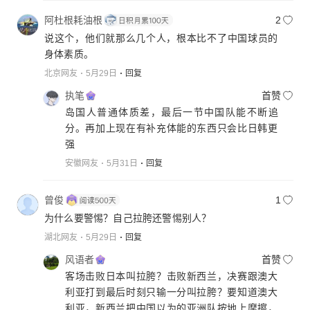
阿杜根耗油根
2
说这个，他们就那么几个人，根本比不了中国球员的
身体素质。
北京网友
5月29日
回复
执笔
首赞
岛国人普通体质差，最后一节中国队能不断追
分。再加上现在有补充体能的东西只会比日韩更
强
安徽网友
5月31日
回复
曾俊
1
为什么要警惕？自己拉胯还警惕别人？
湖北网友
5月29日
回复
风语者
首赞
客场击败日本叫拉胯？击败新西兰，决赛跟澳大
利亚打到最后时刻只输一分叫拉胯？要知道澳大
利亚，新西兰把中国以为的亚洲队按地上摩擦，