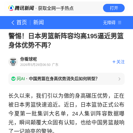
· 获取全网一手热点
打开
首页
新闻
无障碍
警惕！日本男篮新阵容均高195逼近男篮
身体优势不再？
你看球呢
关注
2026年5月29日06:50
广东
问AI
·
中国男篮在身高优势消失后如何转型？
长久以来，我们引以为傲的身高碾压优势，正在
被日本男篮快速追近。近日，日本篮协正式公布
今夏第一批集训大名单，24人集训阵容数据曝
光，瞬间颠覆大众固有认知，也给中国男篮敲响
了一记响亮的警钟。