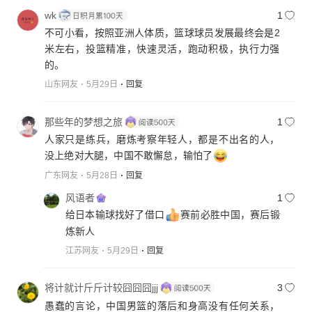
wk
1
不可小看，按照亚洲人体质，篮球球员发展最终会是2
米左右，投篮精准，快速灵活，跑动积极，执行力强
的。
山东网友
5月29日
回复
那些年的梦想之旅
1
人家只是练兵，磨炼考察年轻人，都是不出名的人，
没上绝对大腿，中国不敢懈怠，输怕了
广东网友
5月28日
回复
风语者
1
给日本输球找好了借口
赛前必胜中国，赛后锻
炼新人
江苏网友
5月29日
回复
将计就计斤斤计较囧囧囧jjj
3
愚蠢的言论，中国男篮的落后和身高没有任何关系，