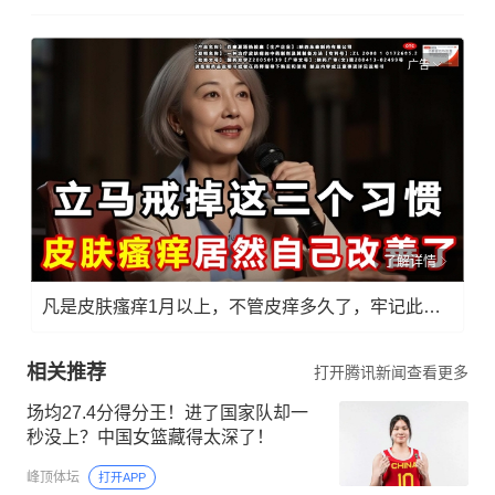
广告
了解详情
凡是皮肤瘙痒1月以上，不管皮痒多久了，牢记此法，快！准！狠！
相关推荐
打开腾讯新闻查看更多
场均27.4分得分王！进了国家队却一
秒没上？中国女篮藏得太深了！
峰顶体坛
打开APP