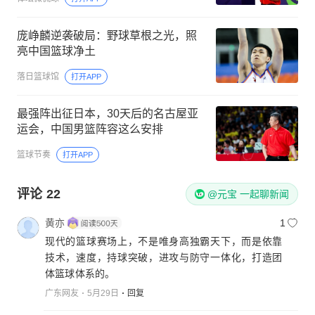
庞峥麟逆袭破局：野球草根之光，照
亮中国篮球净土
落日篮球馆
打开APP
最强阵出征日本，30天后的名古屋亚
运会，中国男篮阵容这么安排
篮球节奏
打开APP
评论
22
@元宝 一起聊新闻
黄亦
1
现代的篮球赛场上，不是唯身高独霸天下，而是依靠
技术，速度，持球突破，进攻与防守一体化，打造团
体篮球体系的。
广东网友
5月29日
回复