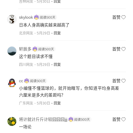
吉林网友
5月30日
回复
skylook
首赞
日本人身高确实越来越高了
北京网友
5月29日
回复
轩辰多
首赞
这个题目读求不懂
四川网友
5月29日
回复
cc
首赞
小编懂不懂篮球的，就开始瞎写，你知道平均身高差
六厘米是多大的差距吗？
广东网友
5月30日
回复
将计就计斤斤计较囧囧囧jjj
首赞
一场论