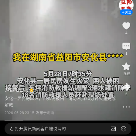
关注
4
1
收藏
@
益阳日报
6
安化一居民房起火，姐妹俩被困！消防人员20分钟火速完成
解救
2026-05-28 23:15
发布于
湖南
打开
腾讯新闻客户端说两句