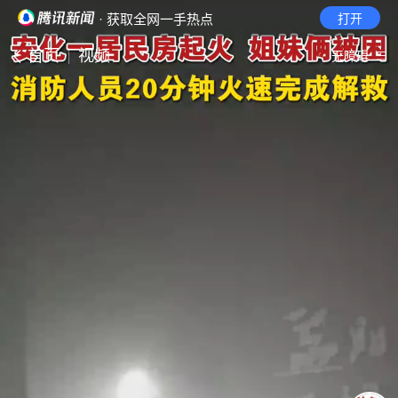
· 获取全网一手热点
打开
首页
视频
无障碍