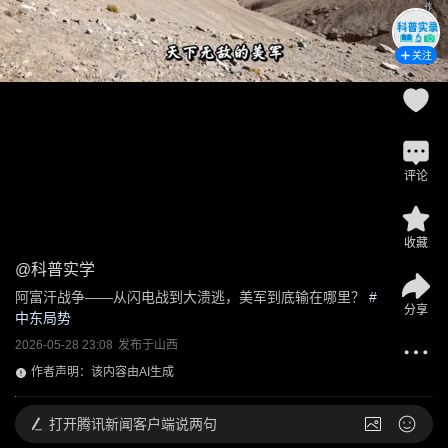
关注
评论
收藏
@
科普实学
阿富汗战争——从闪电战到大溃逃，美军到底输在哪里？
 #
分享
中东局势
2026-05-28 23:08
发布于
山西
作者声明：该内容由AI生成
打开
腾讯新闻客户端说两句