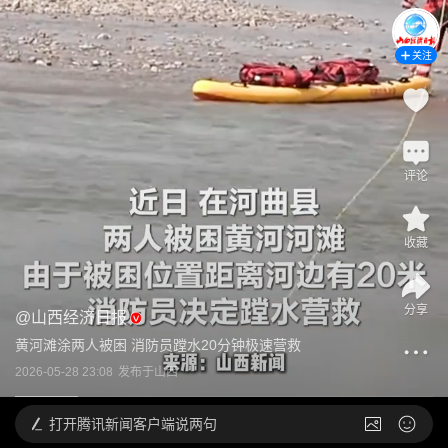
关注
评论
收藏
分享
@
山西经济日报
黄河滩涂两人被困 消防员蹚水20分钟极速营救
2026-05-28 23:08
发布于
山西
打开
腾讯新闻客户端说两句