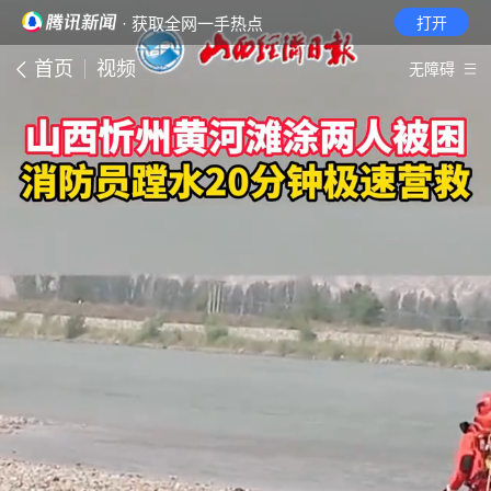
· 获取全网一手热点
打开
首页
视频
无障碍