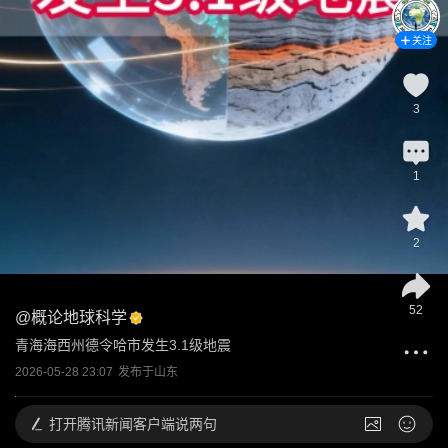
关注
3
1
2
52
@
概论地球科学
青海海西州德令哈市发生3.1级地震
2026-05-28 23:07
发布于
山东
打开
腾讯新闻客户端说两句