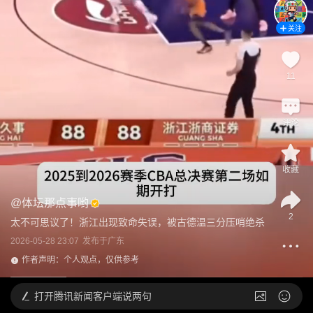
关注
11
评论
收藏
@
体坛那点事哟
2
太不可思议了！浙江出现致命失误，被古德温三分压哨绝杀
2026-05-28 23:07
发布于
广东
作者声明：个人观点，仅供参考
打开
腾讯新闻客户端说两句