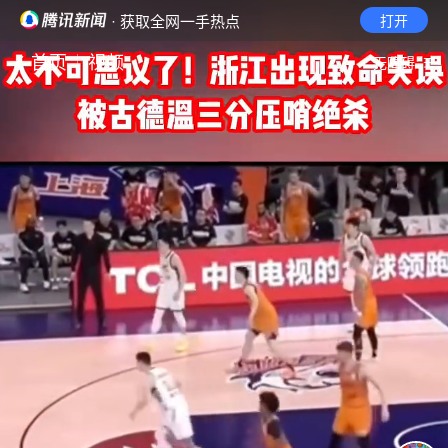
· 获取全网一手热点
打开
首页
视频
无障碍