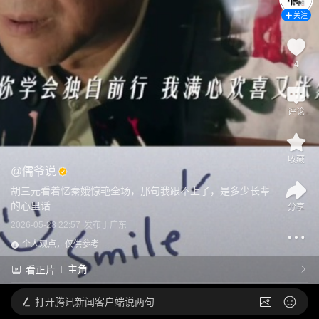
关注
4
评论
收藏
@
儒爷说
胡三元看着忆秦娥惊艳全场，那句我跟不上了，是多少长辈
的心里话
分享
2026-05-28 22:57
发布于
广东
个人观点，仅供参考
主角
看正片
打开
腾讯新闻客户端说两句