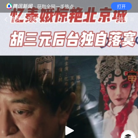
· 获取全网一手热点
打开
首页
视频
无障碍