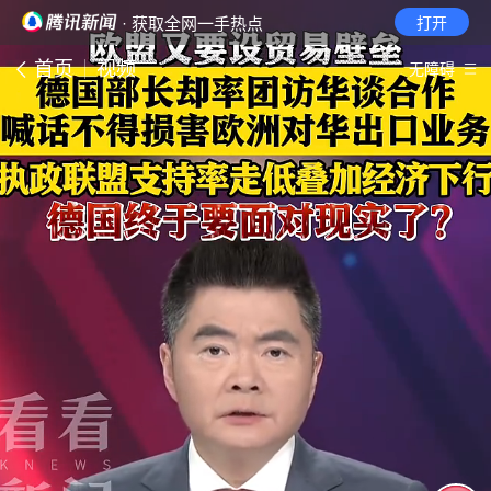
· 获取全网一手热点
打开
首页
视频
无障碍