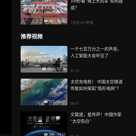
100秒看“海上大风车”如何建
成？
381
|
01:45
1评论
-6小时前
推荐视频
一千七百万分之一的声音，
人工智能大会听见了
1066
|
03:58
07-24
太空充电桩！ 中国太空微波
传能如何架起“隐形电网”？
773
|
04:07
06-07
文载道，星传声！中国作家
“太空告白”
398
|
04:15