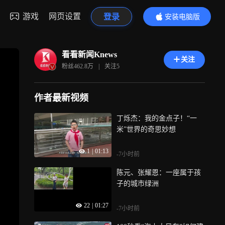
游戏
网页设置
登录
安装电脑版
内容更精彩
看看新闻Knews
关注
粉丝
462.8万
|
关注
5
作者最新视频
丁烁杰：我的金点子！“一
米”世界的奇思妙想
1
|
01:13
-7小时前
陈元、张耀恩：一座属于孩
子的城市绿洲
22
|
01:27
-7小时前