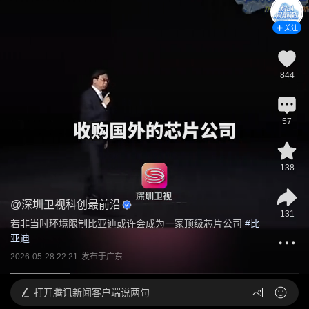
关注
844
57
138
@
深圳卫视科创最前沿
131
若非当时环境限制比亚迪或许会成为一家顶级芯片公司
 #
比
亚迪
2026-05-28 22:21
发布于
广东
打开
腾讯新闻客户端说两句