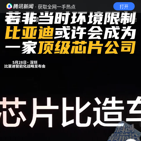
· 获取全网一手热点
打开
首页
视频
无障碍