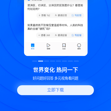
致
世界变化 热问一下
好问题好回答 多元视角看问题
立即下载