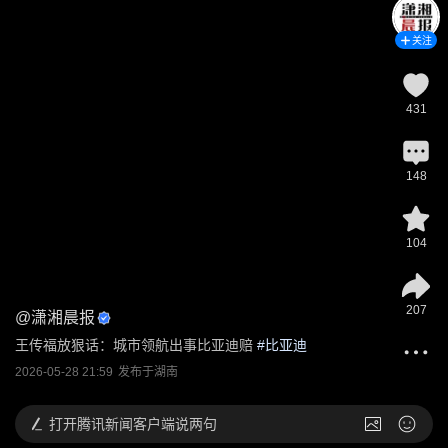
关注
431
148
104
207
@
潇湘晨报
王传福放狠话：城市领航出事比亚迪赔
 #
比亚迪
2026-05-28 21:59
发布于
湖南
打开
腾讯新闻客户端说两句