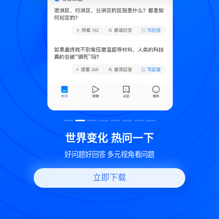
致
世界变化 热问一下
好问题好回答 多元视角看问题
立即下载