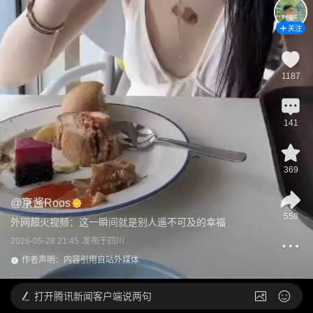
关注
1187
141
369
@
京酱Roos
558
外网超火视频：这一瞬间就是别人遥不可及的幸福
2026-05-28 21:45
发布于
四川
作者声明：内容引用自站外媒体
打开
腾讯新闻客户端说两句