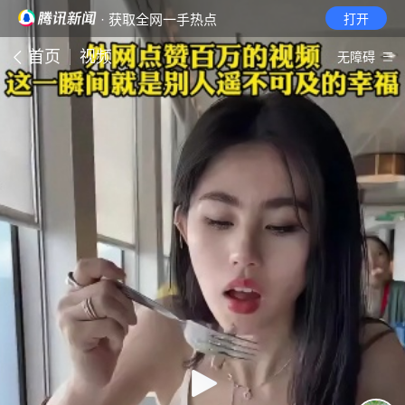
· 获取全网一手热点
打开
首页
视频
无障碍