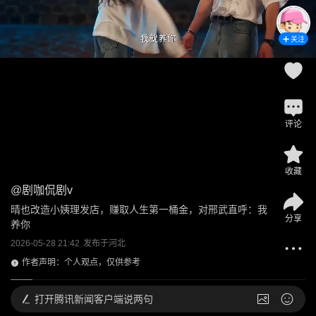
关注
评论
收藏
@
剧咖侃剧v
晴也改造小姨理发店，赚取人生第一桶金，对邢武直呼：我
分享
养你
2026-05-28 21:42
发布于
河北
作者声明：个人观点，仅供参考
打开
腾讯新闻客户端说两句