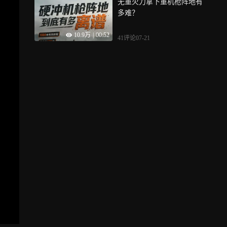
无重火力拿下重机枪阵地有
多难？
10.9万
|
00:52
41评论
07-21