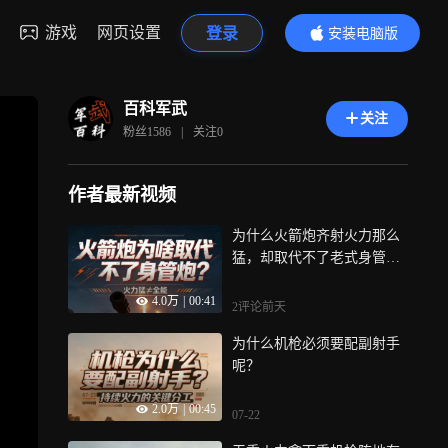
游戏
网页设置
登录
安装电脑版
内容更精彩
百科军武
关注
粉丝
1586
|
关注
0
作者最新视频
为什么火箭炮齐射火力那么
猛，却取代不了老式身管火
炮？
4.0万
|
00:41
2评论
前天
为什么机枪必须要配副射手
呢？
2.0万
|
00:45
07-22