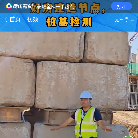
· 获取全网一手热点
打开
首页
视频
无障碍