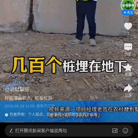
关注
2
评论
收藏
@
说财聊房
分享
好房建造节点，桩基检测
2026-05-29 14:00
发布于
辽宁
作者声明：个人观点，仅供参考 | 该视频包含历史画面
打开
腾讯新闻客户端说两句