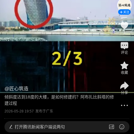
关注
1
评论
收藏
@
匠心筑造
分享
倾斜度达到18度的大楼，是如何修建的？阿布扎比斜塔的修
建过程
2026-05-28 19:57
发布于
广东
打开
腾讯新闻客户端说两句