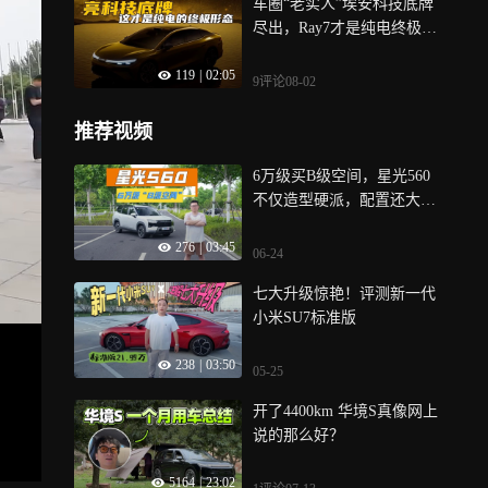
车圈“老实人”埃安科技底牌
尽出，Ray7才是纯电终极形
态
119
|
02:05
9评论
08-02
推荐视频
6万级买B级空间，星光560
不仅造型硬派，配置还大大
大越级！
276
|
03:45
06-24
七大升级惊艳！评测新一代
小米SU7标准版
238
|
03:50
05-25
开了4400km 华境S真像网上
说的那么好？
5164
|
23:02