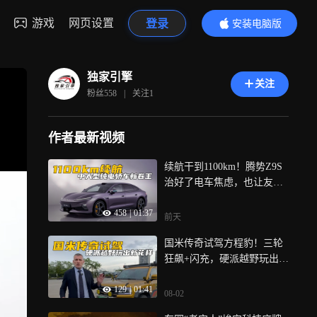
游戏
网页设置
登录
安装电脑版
内容更精彩
独家引擎
关注
粉丝
558
|
关注
1
作者最新视频
续航干到1100km！腾势Z9S
治好了电车焦虑，也让友商
慌了神
458
|
01:37
前天
国米传奇试驾方程豹！三轮
狂飙+闪充，硬派越野玩出新
花样
129
|
01:41
08-02