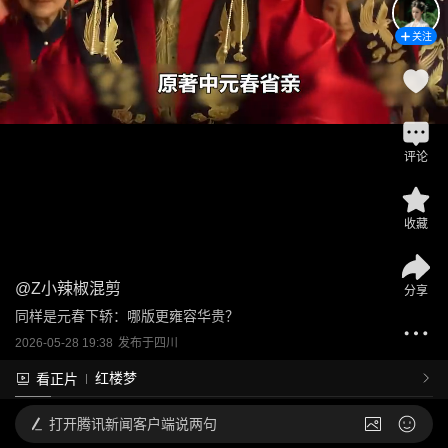
关注
评论
收藏
@
Z小辣椒混剪
分享
同样是元春下轿：哪版更雍容华贵？
2026-05-28 19:38
发布于
四川
红楼梦
看正片
打开
腾讯新闻客户端说两句