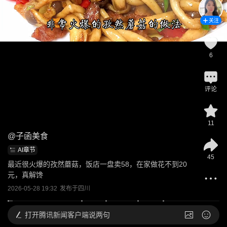
关注
6
评论
11
@
子函美食
AI章节
45
最近很火爆的孜然蘑菇，饭店一盘卖58，在家做花不到20
元，真解馋
2026-05-28 19:32
发布于
四川
打开
腾讯新闻客户端说两句