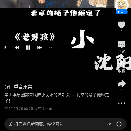
关注
1
评论
收藏
@
四季音乐集
1
半个娱乐圈都来助阵小沈阳的演唱会  ，北京的场子他砸定
了！
2026-05-29 08:25
发布于
河南
打开
腾讯新闻客户端说两句