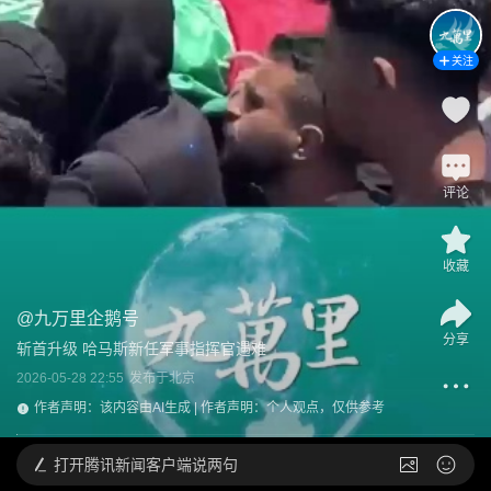
关注
评论
收藏
@
九万里企鹅号
分享
斩首升级 哈马斯新任军事指挥官遇难
2026-05-28 22:55
发布于
北京
作者声明：该内容由AI生成 | 作者声明：个人观点，仅供参考
打开
腾讯新闻客户端说两句