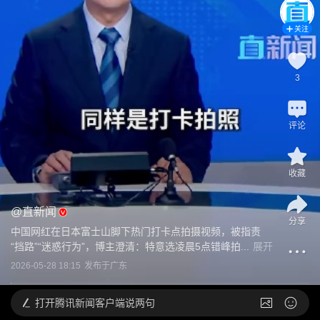
关注
3
评论
收藏
@
直新闻
分享
中国网红在日本富士山脚下热门打卡点拍摄视频，被指责
“挡路”“迷惑行为”，博主澄清：特意选凌晨5点错峰拍...
展开
2026-05-28 18:15
发布于
广东
打开
腾讯新闻客户端说两句