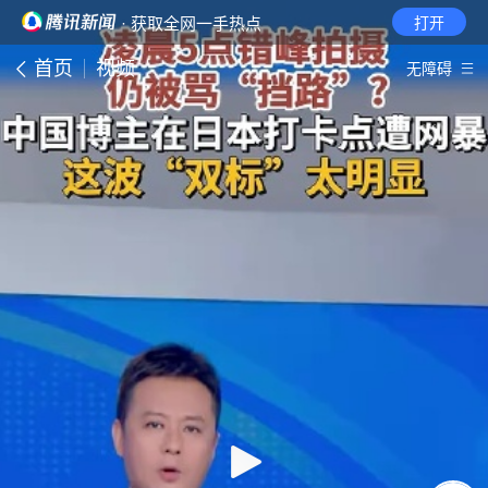
· 获取全网一手热点
打开
首页
视频
无障碍