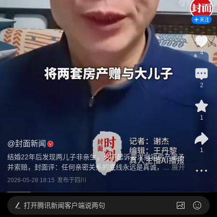
关注
4
2
1
@
封面新闻
1
结婚22年后发现两儿子非亲生，男子起诉要求撤销房产赠予
并索赔，封面评：任何亲密关系的底线永远是真诚，...
展开
2026-05-28 18:15
发布于
四川
打开
腾讯新闻客户端说两句