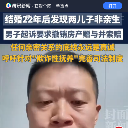
· 获取全网一手热点
打开
首页
视频
无障碍