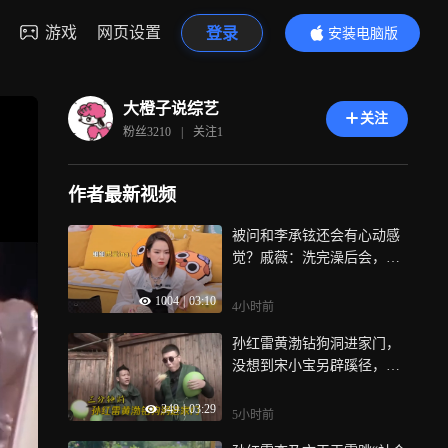
游戏
网页设置
登录
安装电脑版
内容更精彩
大橙子说综艺
关注
粉丝
3210
|
关注
1
作者最新视频
被问和李承铉还会有心动感
觉？戚薇：洗完澡后会，吓
懵毛不易丨毛雪汪
1004
|
03:10
4小时前
孙红雷黄渤钻狗洞进家门，
没想到宋小宝另辟蹊径，给
孙红雷看呆丨极挑
349
|
03:29
5小时前