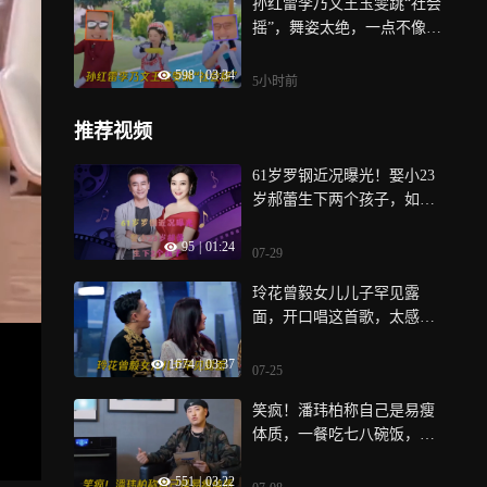
孙红雷李乃文王玉雯跳“社会
摇”，舞姿太绝，一点不像刚
学的丨超新鲜
598
|
03:34
5小时前
推荐视频
61岁罗钢近况曝光！娶小23
岁郝蕾生下两个孩子，如今
婚姻生活幸福
95
|
01:24
07-29
玲花曾毅女儿儿子罕见露
面，开口唱这首歌，太感动
了！丨王牌
1674
|
03:37
07-25
笑疯！潘玮柏称自己是易瘦
体质，一餐吃七八碗饭，十
几个菜丨很好吃
551
|
03:22