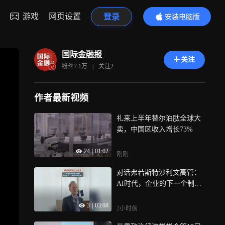
游戏
网页设置
登录
安装电脑版
内容更精彩
国际金融报
关注
粉丝
7.1万
|
关注
2
作者最新视频
礼来上半年替尔泊肽全球大
卖，中国区收入增长73%
24
|
01:02
刚刚
对话弗若斯特沙利文高管：
AI时代，企业的下一个制胜
点在何处？
3
|
03:08
2小时前