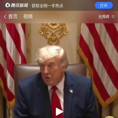
· 获取全网一手热点
打开
首页
视频
无障碍