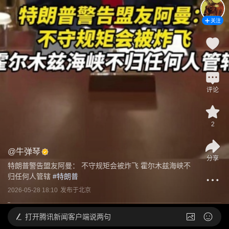
关注
4
评论
2
@
牛弹琴
分享
特朗普警告盟友阿曼： 不守规矩会被炸飞 霍尔木兹海峡不
归任何人管辖
 #
特朗普
2026-05-28 18:10
发布于
北京
打开
腾讯新闻客户端说两句