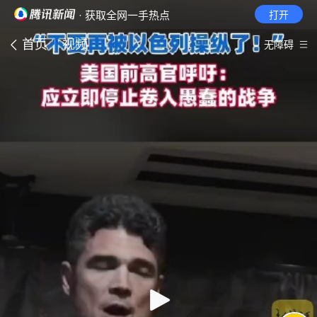
· 获取全网一手热点
打开
首页
视频
无障碍