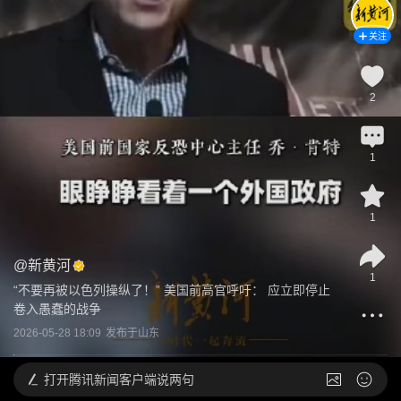
关注
2
1
1
@
新黄河
1
“不要再被以色列操纵了！” 美国前高官呼吁： 应立即停止
卷入愚蠢的战争
2026-05-28 18:09
发布于
山东
打开
腾讯新闻客户端说两句