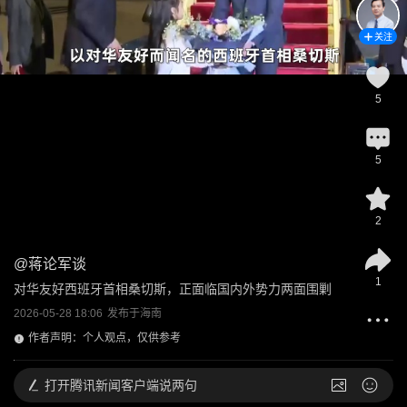
关注
5
5
2
@
蒋论军谈
1
对华友好西班牙首相桑切斯，正面临国内外势力两面围剿
2026-05-28 18:06
发布于
海南
作者声明：个人观点，仅供参考
打开
腾讯新闻客户端说两句