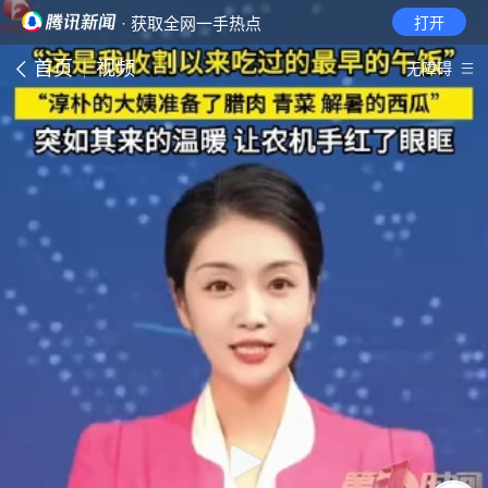
· 获取全网一手热点
打开
首页
视频
无障碍