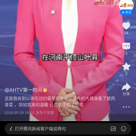
关注
34
5
2
@
AHTV第一时间
分享
这是我收割以来吃过的最早的午饭，淳朴的大姨准备了腊肉 
青菜 ，突如其来的温暖 让农机手红了眼眶
2026-05-28 18:03
发布于
安徽
打开
腾讯新闻客户端说两句