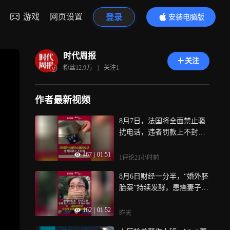
游戏
网页设置
登录
安装电脑版
内容更精彩
时代周报
关注
粉丝
12.9万
|
关注
1
作者最新视频
8月7日，法国将全面禁止骚
扰电话，违者罚款上不封
顶！“禁止企业在未事先征得
467
|
01:51
消费者同意的情况下联系对
1评论
21小时前
方，而消费者可随时撤销同
8月6日财经一分半，“婚外胚
意”
胎案”持续发酵，患癌妻子首
次公开与第三者见面情形，
162
|
01:52
面对质问，第三者称“我没
昨天
错，没有要来破坏你的家