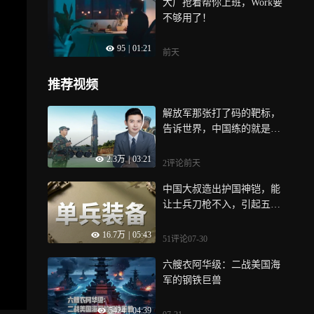
大厂抢着帮你上班，Work要
庭”，再来看看其他要闻，李
不够用了！
在明宣布进入“国家灾难状
态”；女子用漏洞0元买了3千
95
|
01:21
台电器；现货黄金突破4300
前天
美元关口
推荐视频
解放军那张打了码的靶标，
告诉世界，中国练的就是打
嘉手纳
2.3万
|
03:21
2评论
前天
中国大叔造出护国神铠，能
让士兵刀枪不入，引起五角
大楼的重视
16.7万
|
05:43
51评论
07-30
六艘衣阿华级：二战美国海
军的钢铁巨兽
5424
|
04:39