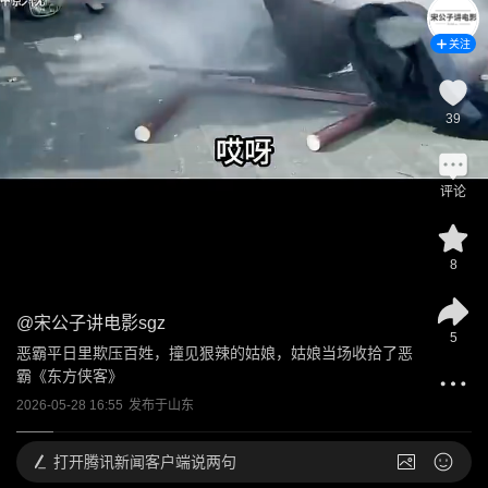
关注
39
评论
8
@
宋公子讲电影sgz
5
恶霸平日里欺压百姓，撞见狠辣的姑娘，姑娘当场收拾了恶
霸《东方侠客》
2026-05-28 16:55
发布于
山东
打开
腾讯新闻客户端说两句