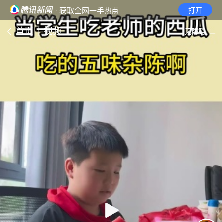
· 获取全网一手热点
打开
首页
视频
无障碍