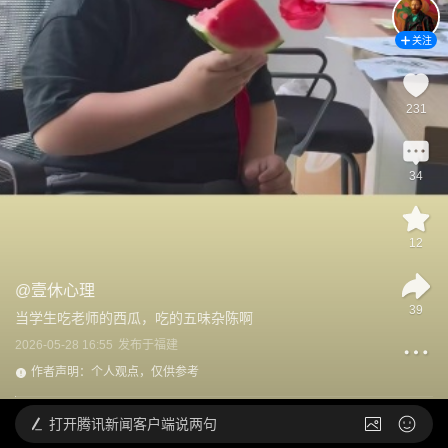
关注
231
34
12
@
壹休心理
39
当学生吃老师的西瓜，吃的五味杂陈啊
2026-05-28 16:55
发布于
福建
作者声明：个人观点，仅供参考
打开
腾讯新闻客户端说两句