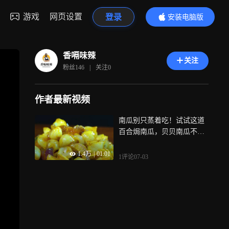
游戏
网页设置
登录
安装电脑版
内容更精彩
香嗝味辣
关注
粉丝
146
|
关注
0
作者最新视频
南瓜别只蒸着吃！试试这道
百合焗南瓜，贝贝南瓜不加
一滴水，焗出浓郁蒜香，粉
1.4万
|
01:01
糯香甜太绝了！
1评论
07-03