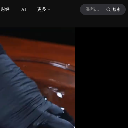
财经
AI
更多
香嗝味辣
搜索