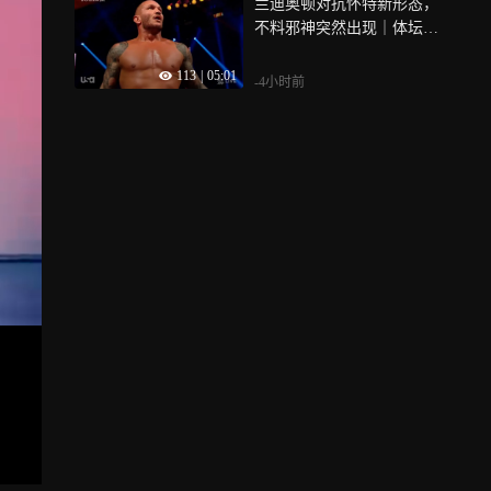
兰迪奥顿对抗怀特新形态，
不料邪神突然出现｜体坛记
忆
113
|
05:01
-4小时前