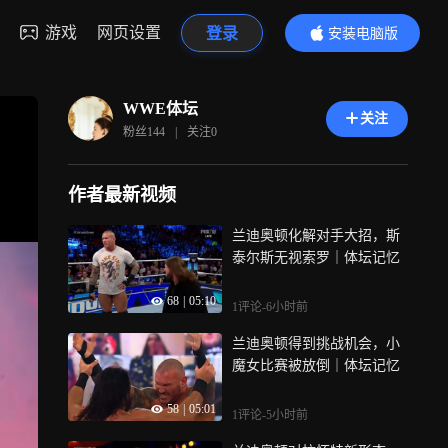
游戏
网页设置
登录
安装电脑版
内容更精彩
WWE体坛
关注
粉丝
144
|
关注
0
作者最新视频
兰迪奥顿化解对手大招，斯
泰尔斯无视索罗｜体坛记忆
68
|
05:10
1评论
-6小时前
兰迪奥顿得到挑战机会，小
魔女比赛被放倒｜体坛记忆
58
|
05:01
1评论
-5小时前