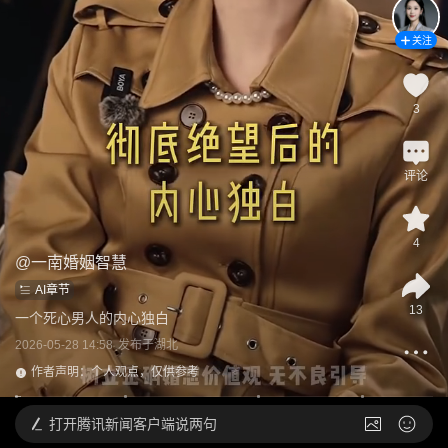
关注
3
评论
4
@
一南婚姻智慧
AI章节
13
一个死心男人的内心独白
2026-05-28 14:58
发布于
湖北
作者声明：个人观点，仅供参考
打开
腾讯新闻客户端说两句