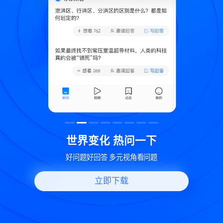
致
世界变化 热问一下
好问题好回答 多元视角看问题
立即下载