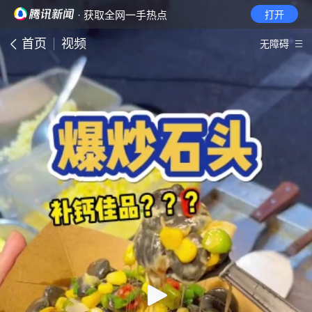
· 获取全网一手热点
打开
首页
视频
无障碍