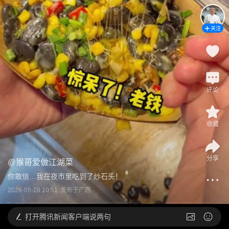
关注
评论
收藏
分享
@
猴哥爱做江湖菜
你敢信…我在夜市里吃到了炒石头！
2026-05-28 10:51
发布于
广西
打开
腾讯新闻客户端说两句