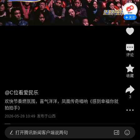
关注
评论
收藏
@
C位看爱民乐
3
欢快节奏燃氛围，喜气洋洋，凤凰传奇唱响《感到幸福你就
拍拍手》
2026-05-28 10:49
发布于
山西
打开
腾讯新闻客户端说两句