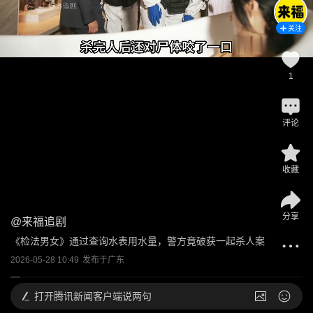
关注
1
评论
收藏
分享
@
来福追剧
《检法男女》通过查询水表用水量，警方竟破获一起杀人案
2026-05-28 10:49
发布于
广东
打开
腾讯新闻客户端说两句