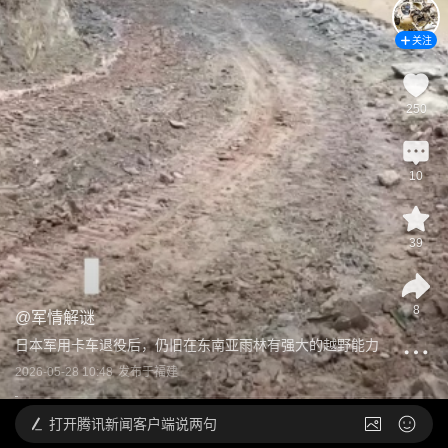
关注
250
10
39
8
@
军情解谜
日本军用卡车退役后，仍旧在东南亚雨林有强大的越野能力
2026-05-28 10:48
发布于
福建
打开
腾讯新闻客户端说两句