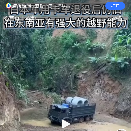
· 获取全网一手热点
打开
首页
视频
无障碍