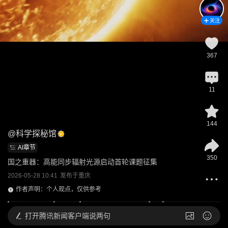
关注
367
11
144
@
科学探秘馆
AI章节
350
国之重器：高能同步辐射光源启动首轮课题征集
2026-05-28 10:41
发布于
重庆
作者声明：个人观点，仅供参考
打开
腾讯新闻客户端说两句