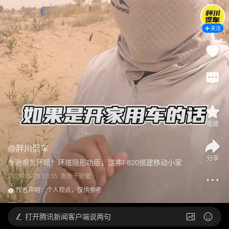
关注
评论
收藏
@
胖川侃车
分享
专治艰苦环境！环塔隐形功臣，瑞弗F820搭建移动小家
2026-05-28 10:35
发布于
安徽
作者声明：个人观点，仅供参考
打开
腾讯新闻客户端说两句