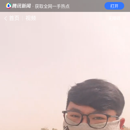
· 获取全网一手热点
打开
首页
视频
无障碍