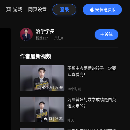
游戏
网页设置
登录
安装电脑版
内容更精彩
治学学長
关注
粉丝
137
|
关注
0
作者最新视频
不想中考落榜的孩子一定要
认真看完！
106
|
02:49
18小时前
为啥普娃的数学成绩是由英
语决定的？
15
|
03:23
昨天