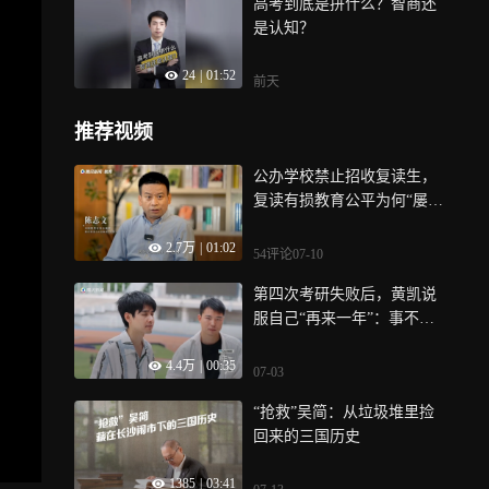
高考到底是拼什么？智商还
是认知？
24
|
01:52
前天
推荐视频
公办学校禁止招收复读生，
复读有损教育公平为何“屡禁
不止”？
2.7万
|
01:02
54评论
07-10
第四次考研失败后，黄凯说
服自己“再来一年”：事不过
三，法律才考两次
4.4万
|
00:35
07-03
“抢救”吴简：从垃圾堆里捡
回来的三国历史
1385
|
03:41