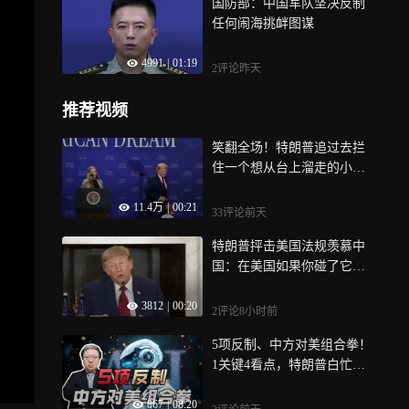
国防部：中国军队坚决反制
任何闹海挑衅图谋
4991
|
01:19
2评论
昨天
推荐视频
笑翻全场！特朗普追过去拦
住一个想从台上溜走的小
孩：我可不想让他像拜登那
11.4万
|
00:21
样从这舞台上摔下去
33评论
前天
特朗普抨击美国法规羡慕中
国：在美国如果你碰了它
们，你就好像是个坏人，中
3812
|
00:20
国很聪明
2评论
8小时前
5项反制、中方对美组合拳！
1关键4看点，特朗普白忙活
了
867
|
08:20