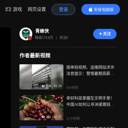
游戏
网页设置
登录
安装电脑版
内容更精彩
青蜂侠
关注
粉丝
174.6万
|
关注
6
作者最新视频
接单拍视频、运维网站涉诈
法官提示：警惕暑期高薪兼
职陷阱
338
|
01:16
6小时前
幸好科技掌握在文明手里！
中国AI如何让非洲紧跟技术
革命助力当地农民，开源的
241
|
01:15
意义在此刻具现
21小时前