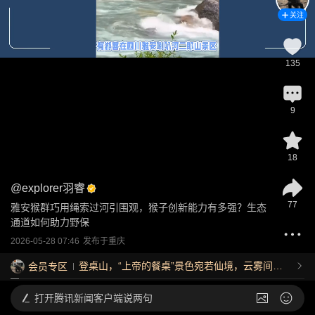
关注
135
9
18
@
explorer羽睿
77
雅安猴群巧用绳索过河引围观，猴子创新能力有多强？生态
通道如何助力野保
2026-05-28 07:46
发布于
重庆
登桌山，“上帝的餐桌”景色宛若仙境，云雾间的
会员专区
海景一眼万年|去动物纪录片里旅行
打开
腾讯新闻客户端说两句