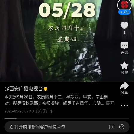
关注
1
评论
收藏
@
西安广播电视台
分享
今天是5月28日，农历四月十二，星期四，早安，南山遥
对，揽尽清秋浩荡；帝都凝眸，阅尽千古风华，心随...
展开
2026-05-28 07:40
发布于
广东
打开
腾讯新闻客户端说两句