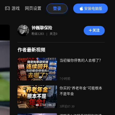
游戏
网页设置
登录
安装电脑版
内容更精彩
钟巍聊保险
关注
粉丝
1283
|
关注
0
作者最新视频
当初催你停售的人去哪了？
35
|
04:26
7小时前
你买的“养老年金”可能根本
不是年金
2768
|
06:33
3评论
07-30