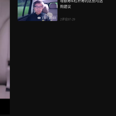
增额寿&杠杆寿的区别与选
购建议
150
|
05:03
2评论
07-29