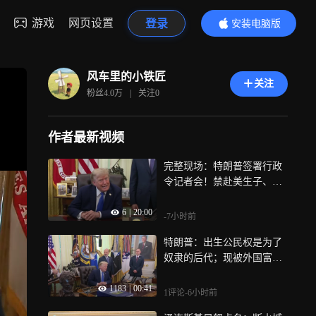
游戏
网页设置
登录
安装电脑版
内容更精彩
风车里的小铁匠
关注
粉丝
4.0万
|
关注
0
作者最新视频
完整现场：特朗普签署行政
令记者会！禁赴美生子、压
油价、嘲讽最高法院
6
|
20:00
-7小时前
特朗普：出生公民权是为了
奴隶的后代；现被外国富豪
做成赴美生育旅游生意，富
1183
|
00:41
人买籍简直是耻辱
1评论
-6小时前