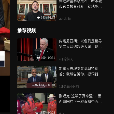
泽连斯基暴怒点名：断水城
市官员极其可耻，就地免
职！给我顶着炮火修电，再
341
|
01:33
难也要让灯亮起来
-6小时前
推荐视频
内塔尼亚胡：以色列是世界
第二大网络超级大国，现在
我们要在人工智能领域也做
190
|
00:31
到同样的事情
4评论
前天
加拿大总理嘲笑讥讽特朗
普：我想告诉你，提词器已
经停止工作了，我并不认为
1.6万
|
00:18
这是什么阴谋
3评论
18小时前
刚唱完“这辈子真幸运”，墨
西哥网红下一秒直播中面部
中弹身亡，全程被拍下
1857
|
00:28